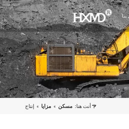
بنا
أنت هنا:
مسكن
»
مزايا
»
إنتاج