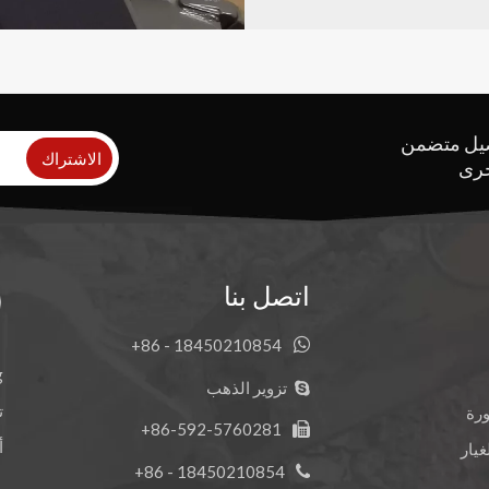
صيل
متضمن
الاشتراك
خرى
اتصل بنا
18450210854 - 86+

تزوير الذهب

ت
رة
86-592-5760281+

أكث
يار
18450210854 - 86+
