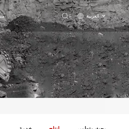
مس
العربية
English
Français
Pусский
Español
محول 
Português
مرفقات 
بحث وتطوير
إنتاج
خدمة