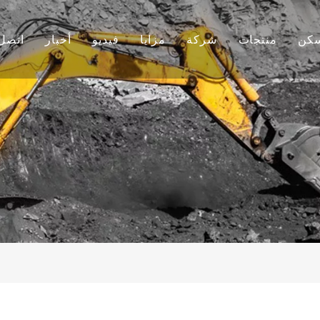
كن
منتجات
شركة
مزايا
فيديو
أخبار
اتصل 
دلو الأسنان
معلومات عنا
بحث وتطوير
أخبار الشركة
دلو حفارة
ثقافة
إنتاج
المشاريع
دلو الأسنان
التعليمات
خدمة
حفارة أخرى