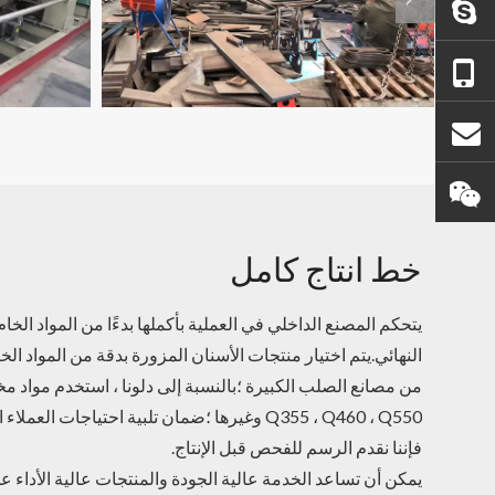
تزوير الذهب
+86 - 18450210854
info@goldforging.com
آبي_ثيون 123
خط انتاج كامل
يتحكم المصنع الداخلي في العملية بأكملها بدءًا من المواد الخا
النهائي.يتم اختيار منتجات الأسنان المزورة بدقة من المواد الخ
Q355 ، Q460 ، Q550 وغيرها ؛ضمان تلبية احتياجات ا
فإننا نقدم الرسم للفحص قبل الإنتاج.
يمكن أن تساعد الخدمة عالية الجودة والمنتجات عالية الأداء ع