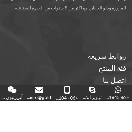
المزورة ودلو الحفارة مع أكثر من 8 سنوات من الخبرة الصناعية.
روابط سريعة
فئة المنتج
اتصل بنا
18450210854 - 86+

+ 86 1845...
تزوير الذ...
info@gold...
آبي_ثيون ...
+86 - 184...
تزوير الذهب

86-592-5760281+

18450210854 - 86+
