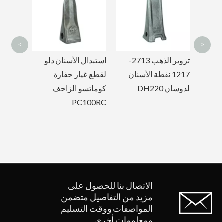
Chi
<
>
تزوير الذهب 2713-
استبدال الأسنان دلو
استبدال
1217 نقطة الأسنان
لقطع غيار حفارة
الصخور 
لدوسان DH220
كوماتسو الزاحف
PC100RC
لأجزاء 
الزاحفة
الاتصال بنا للحصول على
مزيد من التفاصيل
متضمن
المواصفات ووقت التسليم
ومعلومات أخرى