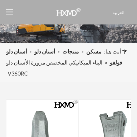
العربية
English
Français
Pусский
Español
أنت هنا:
مسكن
»
منتجات
»
أسنان دلو
»
أسنان دلو
Português
فولفو
»
البناء الميكانيكي المخصص مزورة الأسنان دلو
V360RC