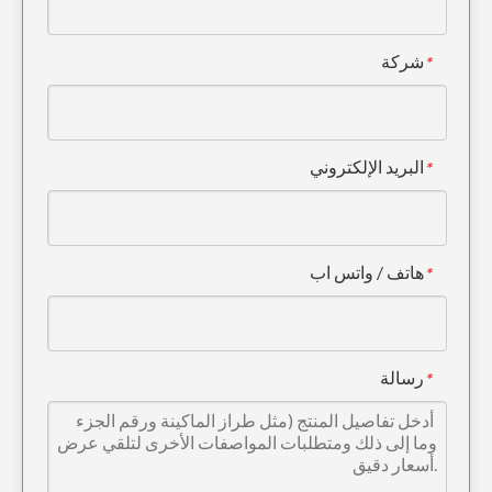
شركة
*
البريد الإلكتروني
*
محول Doosan Bucket Tiger Tooth ISO Bucket Tooth Adapter DH150
دوسان دلو النمر الأسنان عالية القوة دلو الأسنان محول DH220
هاتف / واتس اب
*
رسالة
*