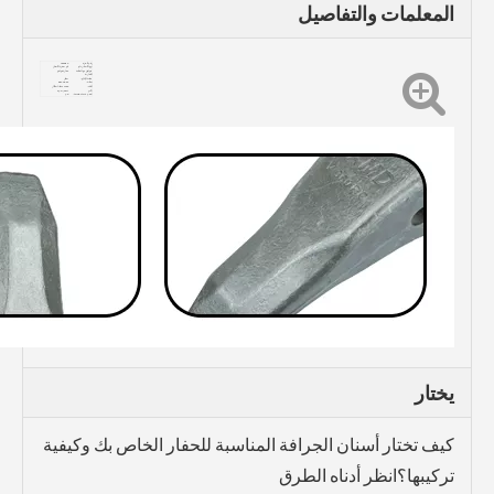
المعلمات والتفاصيل
رقم الجزء:
V360RC
نوع الأسنان دلو:
دلو صخرة الأسنان
متوافق مع العلامة
حفارة فولفو
التجارية:
عملية الإنتاج:
صقل
صلابة:
HRC48-52
الشد:
1450 ميجا باسكال
تأثير:
≥20J / سم 2
تقديم خدمة مخصصة:
نعم
يختار
كيف تختار أسنان الجرافة المناسبة للحفار الخاص بك وكيفية
تركيبها؟انظر أدناه الطرق