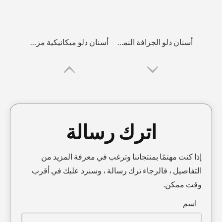
أسنان دلو الجرافة النمر للقطط E320 1U3352TL
أسنان دلو ميكانيكية مزورة على الصخور V210RC
اترك رسالة
إذا كنت مهتمًا بمنتجاتنا وترغب في معرفة المزيد من
التفاصيل ، فالرجاء ترك رسالة ، وسنرد عليك في أقرب
وقت ممكن.
سبائك الصلب حفارة عالية القوة دلو محول الأسنان PC300
سبيكة الصلب Trackhoe Bucket Adapter
اسم