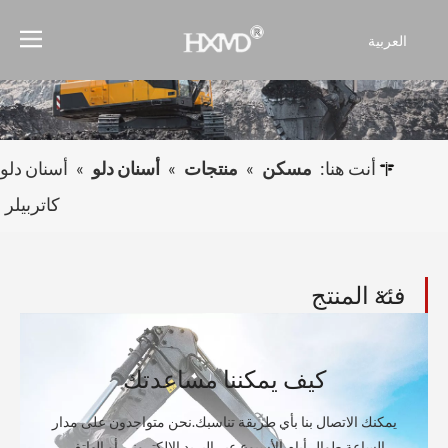
العربية
English
Français
Pусский
Español
أنت هنا:
مسكن
»
منتجات
»
أسنان دلو
»
أسنان دلو
Português
كاتربيلر
فئة المنتج
كيف يمكننا مساعدتك
يمكنك الاتصال بنا بأي طريقة تناسبك.نحن متواجدون على مدار
الساعة طوال أيام الأسبوع عبر البريد الإلكتروني أو الهاتف.