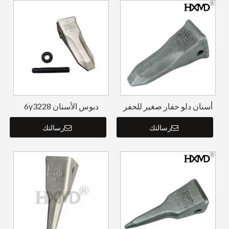
أسنان دلو حفار صغير للحفر
دبوس الأسنان 6y3228
E307 6Y3222RC
والمثبت 8e6259 لأسنان
رسالتك
الجرافة 6Y3222
رسالتك