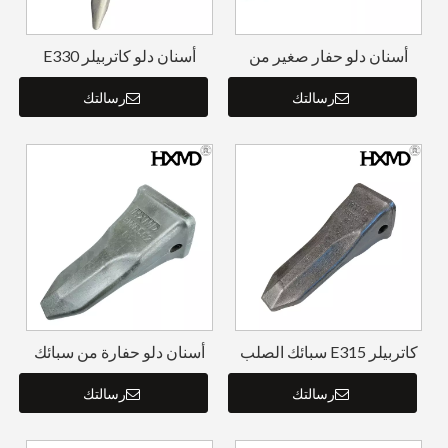
أسنان دلو حفار صغير من
أسنان دلو كاتربيلر E330
النمر CAT E325 7T3402TL
9W8452TL 1U3452TL
رسالتك
رسالتك
كاتربيلر E315 سبائك الصلب
أسنان دلو حفارة من سبائك
حفار تزوير دلو الأسنان
الصلب من Cat للهندسة
1U3302RC
رسالتك
رسالتك
E330 1U3552RC