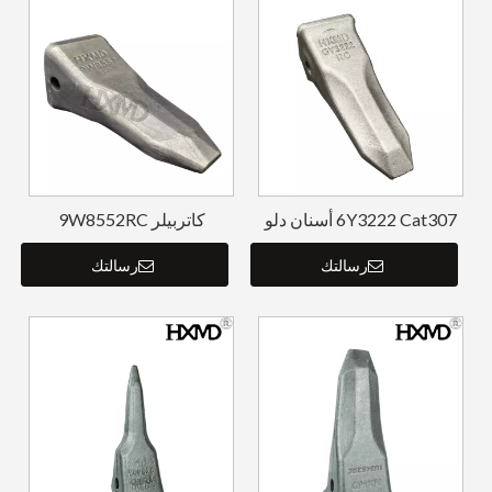
6Y3222 Cat307 أسنان دلو
كاتربيلر 9W8552RC
مزورة
1U3552RC أسنان دلو
رسالتك
مزورة
رسالتك