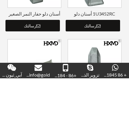
1U3452RC أسنان دلو
أسنان دلو حفار النمر الصغير
مزورة
SK350TL 7T3402TL
رسالتك
رسالتك
+ 86 1845...
تزوير الذ...
info@gold...
آبي_ثيون ...
+86 - 184...
تزوير الذهب J225 6y3222
قطع غيار حفارة كاتربيلر حفار
دلو الأسنان للحفارة
دلو الأسنان لـ 1U3252RC
رسالتك
رسالتك