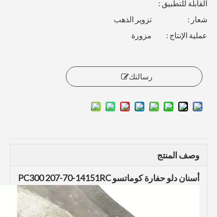
القابلة للتطبيق :
شعار :
تزوير الذهب
عملية الإنتاج :
مزورة
رسالتك
وصف المنتج
أسنان دلو حفارة كوماتسو PC300 207-70-14151RC