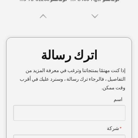
اترك رسالة
إذا كنت مهتمًا بمنتجاتنا وترغب في معرفة المزيد من
التفاصيل ، فالرجاء ترك رسالة ، وسنرد عليك في أقرب
وقت ممكن.
أسنان حفار النمر عالية الجودة لحفر PC200 205-70-19570RCL
كوماتسو PC300 نمر حفارة الأسنان للحفر 207-70-14151TL
اسم
شركة
*