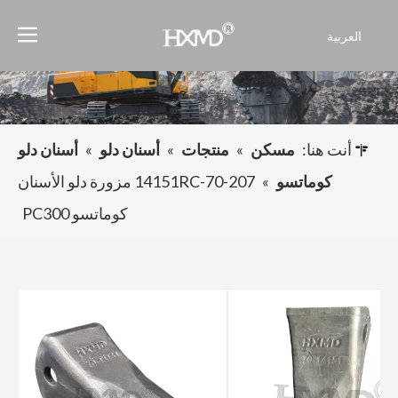
العربية
English
Français
Pусский
Español
أنت هنا:
مسكن
»
منتجات
»
أسنان دلو
»
أسنان دلو
Português
كوماتسو
»
207-70-14151RC مزورة دلو الأسنان
كوماتسو PC300