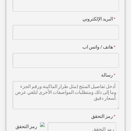
البريد الإلكتروني
*
سن دلو مزور لحفارة كوماتسو PC400208-70-14152RC
أسنان الحفار Quick Connect Tiger Construction PC300 207-70-14151TL
هاتف / واتس اب
*
رسالة
*
رمز التحقق
*
أسنان الحفار المصنوعة من سبائك الصلب الصغيرة للهندسة 205-70-19570
أسنان حفارة البناء المصنوعة من سبائك الصلب عالية الجودة 205-70-19570RC