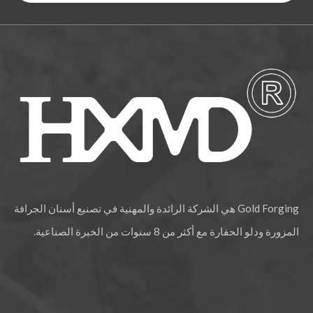
كوماتسو PC200 البناء الميكانيكي تزوير دلو الأسنان 205-70-19570
كوماتسو PC400 إزميل الصخور الميكانيكية مزورة دلو الأسنان 208-70-14152RC
Gold Forging هي الشركة الرائدة والمهنية في تصنيع أسنان الجرافة
المزورة ودلو الحفارة مع أكثر من 8 سنوات من الخبرة الصناعية.