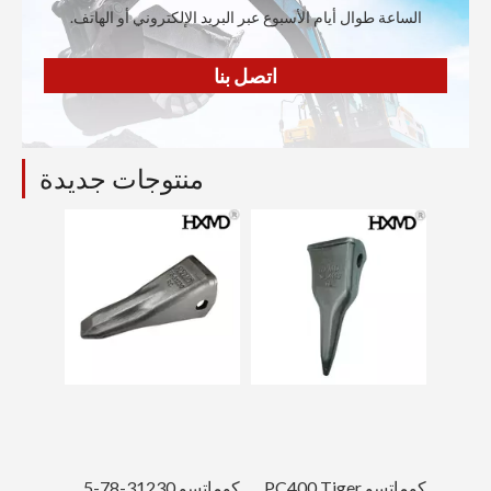
الساعة طوال أيام الأسبوع عبر البريد الإلكتروني أو الهاتف.
اتصل بنا
منتوجات جديدة
كوماتسو PC400 Tiger حفارة الأسنان للهندسة 208-70-14152TL
كوماتسو D85 175-78-31230 جرافة مزورة أسنان دلو