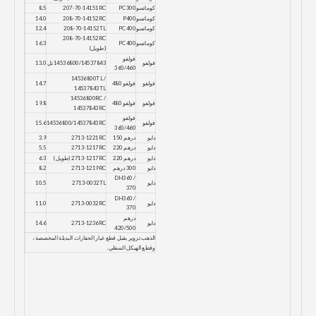
كوماتسو
PC300
207-70-14151RC
8.5
كوماتسو
P400
208-70-14152RC
14.0
كوماتسو
PC400
208-70-14152TL
12.4
208-70-14152RC
كوماتسو
PC400
16.3
(طويل)
فولفو
فولفو
14536800/14537843 تل
13.0
360/460
14536800TL /
فولفو
فولفو 480
14.7
14537843TL
14536800RC /
فولفو
فولفو 480
19.8
14537843RC
فولفو
فولفو
14536800/14537843RC
15.6
360/460
دايو
درهم 150
2713-1221RC
3.9
دايو
درهم 220
2713-1217RC
5.5
دايو
درهم 220
2713-1217RC (طويل)
6.3
دايو
300 درهم
2713-1219RC
8.2
DH360 /
دايو
2713-0032TL
10.5
370
DH360 /
دايو
2713-0032RC
11.0
370
درهم
دايو
2713-1236RC
14.6
420/500
الذهب تزوير يقبل قطع غيار الحفارات البديلة المخصصة ،
وقطع الهيكل السفلي.