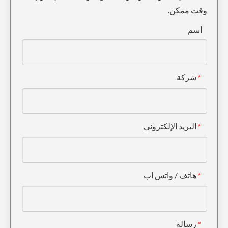
وقت ممكن.
دلو حفر الأوساخ أسنان 210 14530544RC
حفار صغير للأسنان 1U3252RC نقطة
اسم
شركة
*
البريد الإلكتروني
*
V480RC أسنان دلو مزورة
أسنان دلو من سبائك الصلب الصغيرة للهندسة 14553244RC
هاتف / واتس اب
*
رسالة
*