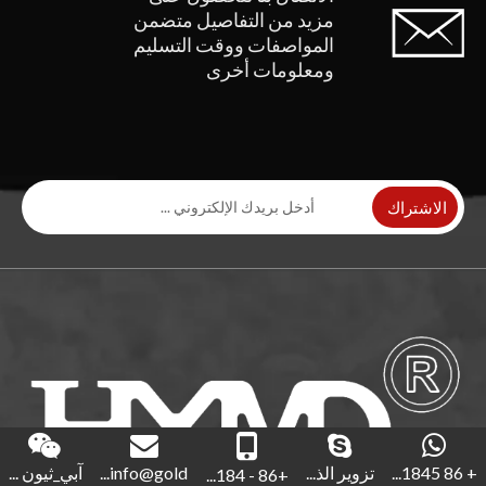
مزيد من التفاصيل
متضمن
المواصفات ووقت التسليم
ومعلومات أخرى
الاشتراك
+ 86 1845...
تزوير الذ...
info@gold...
آبي_ثيون ...
+86 - 184...