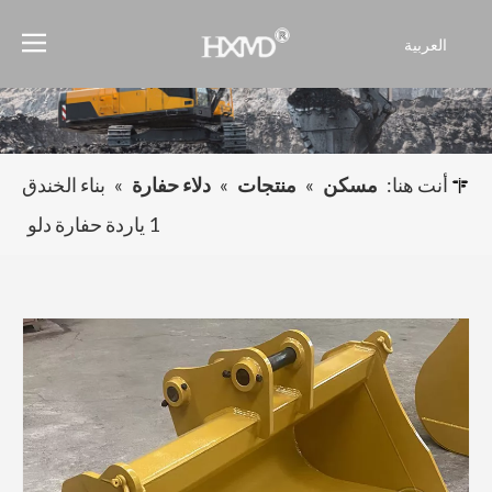
العربية
English
Français
Pусский
Español
أنت هنا:
مسكن
»
منتجات
»
دلاء حفارة
»
بناء الخندق
Português
1 ياردة حفارة دلو