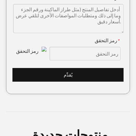
رمز التحقق
*
حفار صغير دلو الأسنان DH360 2713-0032TL
1U3452RC أسنان دلو مزورة
يُقدِّم
منتوجات جديدة