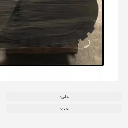
على:
تحت: