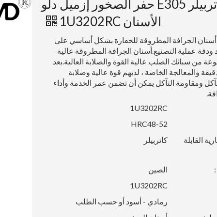
كاتربيلر E305 حفر الصخور إزميل دلو
الأسنان 1U3202RC
 أسنان الجرافة المطروقة للحفارة بشكل أساسي على
اد ودقة عملية التصنيع.أسنان الجرافة المطروقة عالية
عة من سبائك الصلب عالية القوة والصلابة العالية.بعد
قيقة والمعالجة الخاصة ، لديهم قوة عالية وصلابة
آكل ومقاومة التآكل يمكن أن تضمن عمر الخدمة وأداء
فة.
1U3202RC
HRC48-52
رية القابلة
كاتربيلر
الصين
1U3202RC
رمادي - أسود أو حسب الطلب