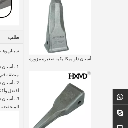
طلب
سيناريوهات
أسنان دلو ميكانيكية صغيرة مزورة 9W8452RC 1U3452RC
1 ، أسنان
منطقة فم أ
2 ، أسنان
أفضل وأكثر
+ 86 18450210854
3 ، أسنان
المنخفضة ول
تزوير الذهب