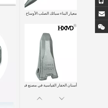
+86 - 18450210854
معيار البناء سبائك الصلب الأوساخ مزورة دلو الأسنان 9W8452TL
info@goldforging.com
آبي_ثيون 123
أسنان الحفار القياسية في مصنع فولفو للتصنيع