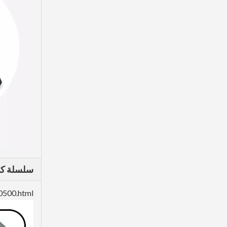
إسكو حفارة CE حفار الأسنان 25SRC
سلسلة كات
Hyundai Excavator Mini Digger Teeth R350 61NA-31310RC
0500.html