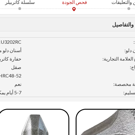
والتعليقات
فحص الجودة
سلسلة كاتربيلر
والتفاصيل
1U3202RC
 دلو:
أسنان دلو 
لعلامة التجارية:
حفارة كاترب
ج:
صقل
HRC48-52
ة مخصصة:
نعم
سليم:
5-7 أيام يمكن أن تقدم إذا كان في المخزون