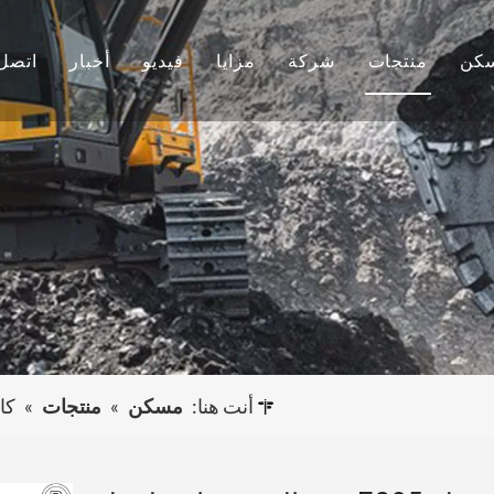
كن
منتجات
شركة
مزايا
فيديو
أخبار
اتصل 
دلو الأسنان
معلومات عنا
بحث وتطوير
أخبار الشركة
دلو حفارة
ثقافة
إنتاج
المشاريع
دلو الأسنان
التعليمات
خدمة
حفارة أخرى
أنت هنا:
مسكن
»
منتجات
»
كاتربيلر E305