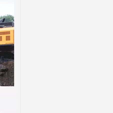
Kobelco Trackhoe Excavator Custom Digger Teeth SK210RC