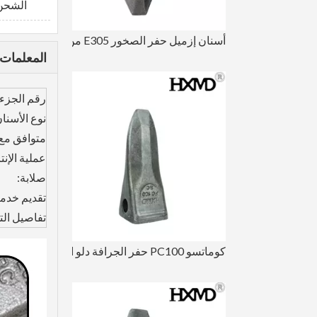
الشحن 
أسنان إزميل حفر الصخور E305 من كاتربيلر 1U3202RC
المعلمات 
رقم الجزء:
نوع الأسنان
متوافق مع ا
عملية الإنتا
صلابة:
تقديم خدم
تفاصيل الت
كوماتسو PC100 حفر الجرافة دلو الأسنان 20X-70-14160RC