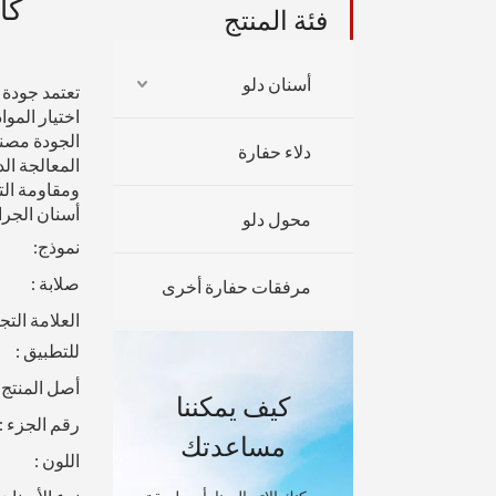
فئة المنتج
أسنان دلو
تعتمد جودة
اختيار المو
الجودة مصنو
دلاء حفارة
المعالجة الد
ومقاومة الت
أسنان الجرا
محول دلو
نموذج:
صلابة :
مرفقات حفارة أخرى
العلامة التجا
للتطبيق :
أصل المنتج :
كيف يمكننا
رقم الجزء :
مساعدتك
اللون :