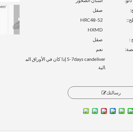
دلو:
أسنان الصخور
:
صقل
ح::
HRC48-52
HXMD
 :
صقل
صة:
نعم
5-7days candeliver إذا كان في الأوراق الم
الية
رسالتك