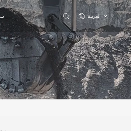
مس
العربية
English
Français
Pусский
Español
محول 
Português
مرفقات 