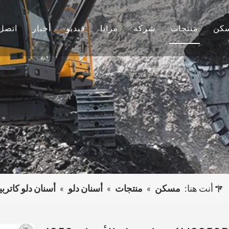
كن
منتجات
شركة
مزايا
فيديو
أخبار
اتصل 
دلو الأسنان
معلومات عنا
بحث وتطوير
أخبار الشركة
دلو حفارة
ثقافة
إنتاج
المشاريع
دلو الأسنان
التعليمات
خدمة
حفارة أخرى
أنت هنا:
مسكن
»
منتجات
»
أسنان دلو
»
أسنان دلو كاتربي