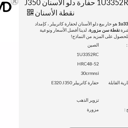
1U3352RC حفارة دلو الأسنان J350
نقطة الأسنان
1u3
هو حار بيع دلو الأسنان لحفارة كاتربيلر ، كإمداد
شرة
نقطة سن مزورة
، لدينا أفضل الأسعار ونوعية
 للحصول على المزيد من النماذج!
الصين
1U3352RC
HRC48-52
30crmnsi
رية القابلة
حفارة كاتربيلر E320 J350
تزوير الذهب
 :
مزورة