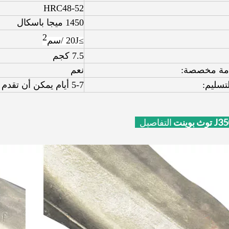
HRC48-52
1450 ميجا باسكال
2
≥20J /
سم
7.5 كجم
دمة مخصصة:
نعم
تسليم:
5-7 أيام يمكن أن تقدم إذا كان في المخزون
التفاصيل