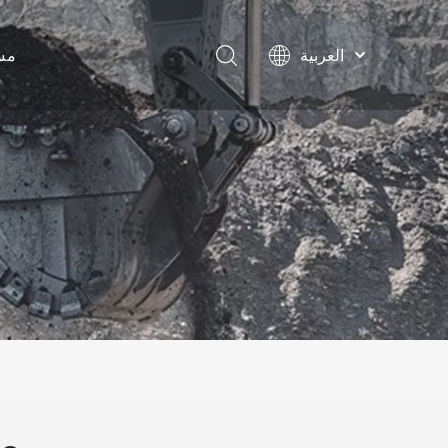
مس
العربية
English
Français
Pусский
Español
محول 
Português
مرفقات 