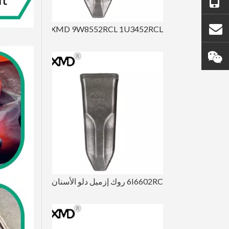
+86 - 18450210854
info@goldforging.com
HXMD 9W8552RCL 1U3452RCL حفارة الصخور المزورة لـ Cat J550
آبي_ثيون 123
6I6602RC روك إزميل دلو الأسنان لـ CAT J650