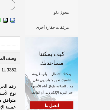
محول دلو
مرفقات حفارة أخرى
كيف يمكننا
وصف المن
مساعدتك
1U3352 رأس دلو ، J350 أسنان دلو مزورة ، سن دلو حفار ، نقطة سن إزميل الصخور E320
يمكنك الاتصال بنا بأي طريقة
تناسبك.نحن متواجدون على
رقم الجزء
مدار الساعة طوال أيام الأسبوع
عبر البريد الإلكتروني أو الهاتف.
نوع الأسن
متوافق مع
اتصل بنا
عملية الإن