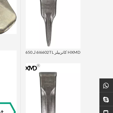
HXMD كاتربيلر 6I6602TL لـ E365 J600 J650 تزوير أسنان دلو النمر
+ 86 18450210854
تزوير الذهب