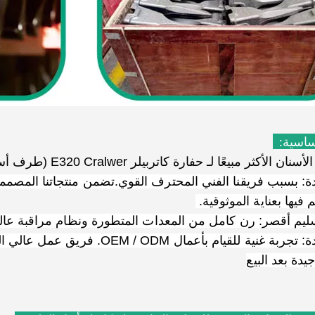
أساسية:
ر مبيعًا لـ حفارة كاتربيلر E320 Cralwer (طرف أسنان الحفار ، محولات الجرافة ودبوس الأسنان)
ة: بسبب فريقنا الفني المحترف القوي.تضمن منتجاتنا المصممة ه
 فيها بعناية الموثوقية.
يم أقصر: رن كامل من المعدات المتطورة ونظام مراقبة عالي 
خدمة جيدة: تجربة غنية للقيام بأ
يدة بعد البيع