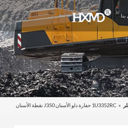
بنا
لر
»
1U3352RC حفارة دلو الأسنان J350 نقطة الأسنان