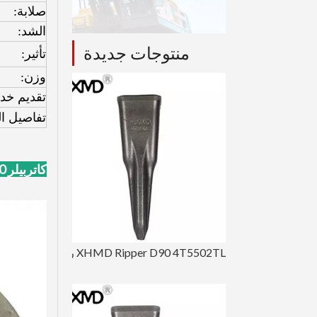
صلابة:
الشد:
منتوجات جديدة
تأثير:
وزن:
تقديم خ
تفاصيل ال
كاتربيلر J350 توث بوينت
XHMD Ripper D90 4T5502TL رأس النمر