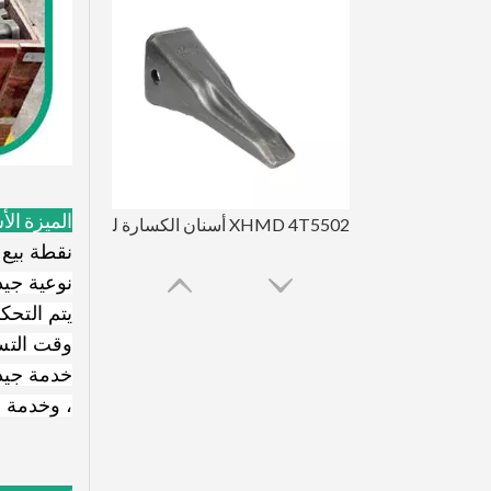
الميزة ال
XHMD 4T5502 أسنان الكسارة لشركة كاتربيلر D9L D10 D11
نقطة بيع الأسنان الأكث
نوعية جيد
يتم التحكم
وقت التسل
، وخدمة ج