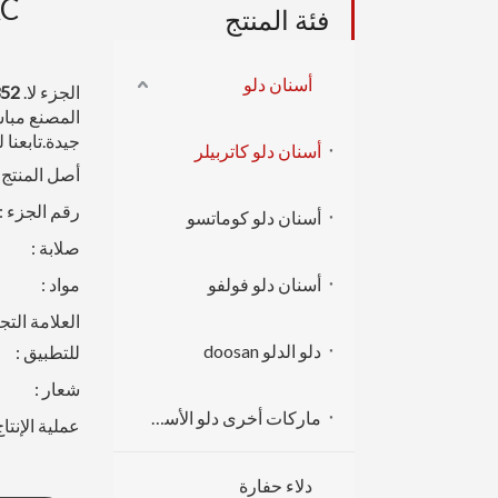
فئة المنتج
أسنان دلو
الجزء لا.
352
المصنع مبا
جيدة.تابعنا
أسنان دلو كاتربيلر
أصل المنتج :
رقم الجزء :
أسنان دلو كوماتسو
صلابة :
أسنان دلو فولفو
مواد :
العلامة التجا
دلو الدلو doosan
للتطبيق :
شعار :
ماركات أخرى دلو الأسنان
عملية الإنتاج
دلاء حفارة