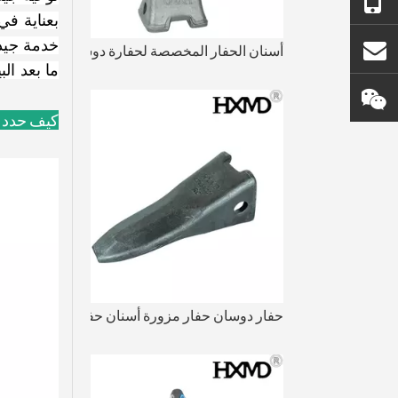
+86 - 18450210854
بعناية في
info@goldforging.com
أسنان الحفار المخصصة لحفارة دوسان DH420TL
ما بعد البيع 7 × 24
آبي_ثيون 123
كيف
حدد 
حفار دوسان حفار مزورة أسنان حفار DH150