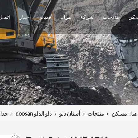
كن
منتجات
شركة
مزايا
فيديو
أخبار
اتصل 
دلو الأسنان
معلومات عنا
بحث وتطوير
أخبار الشركة
دلو حفارة
ثقافة
إنتاج
المشاريع
دلو الأسنان
التعليمات
خدمة
حفارة أخرى
هنا:
مسكن
»
منتجات
»
أسنان دلو
»
دلو الدلو doosan
»
حدادة ذهبية 2713