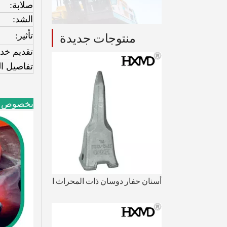
صلابة:
الشد:
منتوجات جديدة
تأثير:
تقديم خ
تفاصيل ال
بخصوص
أسنان حفار دوسان ذات المحراث الخلفي مقاومة للاهتراء DH420