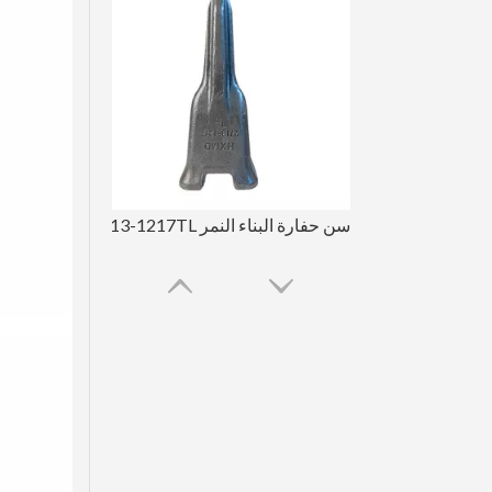
سن حفارة البناء النمر DH220 2713-1217TL