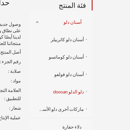
فئة المنتج
أسنان دلو
وصول جديد
على نطاق وا
لدينا أيضًا 
أسنان دلو كاتربيلر
منتجاتنا للعث
أصل المنتج :
أسنان دلو كوماتسو
رقم الجزء :
صلابة :
أسنان دلو فولفو
مواد :
العلامة التجا
دلو الدلو doosan
للتطبيق :
شعار :
ماركات أخرى دلو الأسنان
عملية الإنتاج
دلاء حفارة