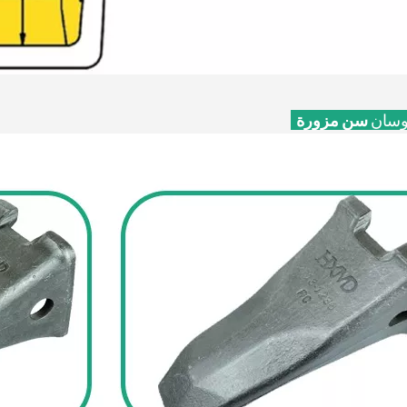
وسان
سن مزورة