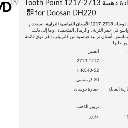
حدادة ذهبية 2713-1217 Tooth Point
for Doosan DH220
 دوسان
2713-1217
الأسنان القياسية الترابية
، تستخدم
سع في حفر التربة ، والرمال المتجمدة ، وما إلى ذلك.
كوماتسو ، أسنان ترابية قياسية من كاتربيلر ، انقر فوق قائمة
ور عليها!
الصين
2713-1217
HRC48-52
30 كرمنسي
رية القابلة
حفارة دوسان
تزوير الذهب
 :
مزور