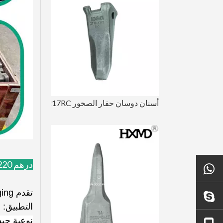
أسنان دوسان حفار الصخور DH220 2713-1217RC
درهم 220
+ 86 18450210854
تقدم Gold Forging نقطة أسنان مزورة DH220 لحفارة Doosan ، ذات نوعية جيدة مع وقت تسليم سريع.
تزوير الذهب
التطبيق: 
نوعية جيد