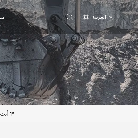
مس
العربية
English
Français
Pусский
Español
محول 
Português
مرفقات 
أنت 