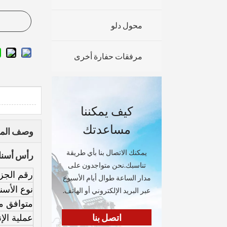
محول دلو
مرفقات حفارة أخرى
كيف يمكننا
مساعدتك
وصف المن
يمكنك الاتصال بنا بأي طريقة
رأس أسنان الجرافة Doosan DH220 ، سن الج
تناسبك.نحن متواجدون على
رقم الجزء
مدار الساعة طوال أيام الأسبوع
نوع الأسن
عبر البريد الإلكتروني أو الهاتف.
متوافق مع
اتصل بنا
عملية الإن