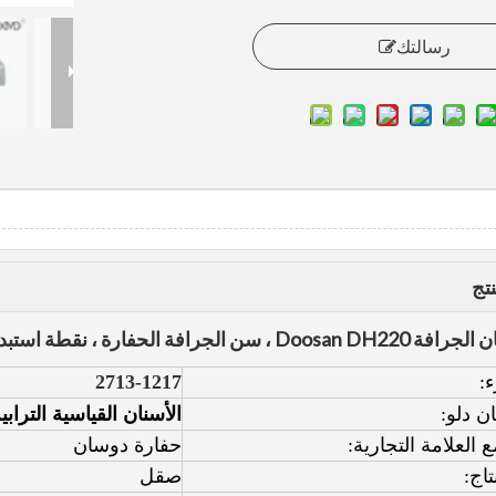
رسالتك
تج
رافة الحفارة ، نقطة استبدال الأسنان 2713-1217
:
2713-1217
ان دلو:
الأسنان القياسية الترابي
 العلامة التجارية:
حفارة دوسان
تاج:
صقل