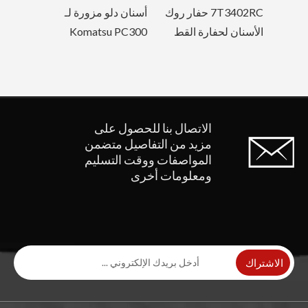
7T3402RC حفار روك
أسنان د
الأسنان لحفارة القط
 PC300
الاتصال بنا للحصول على
مزيد من التفاصيل
متضمن
المواصفات ووقت التسليم
ومعلومات أخرى
الاشتراك