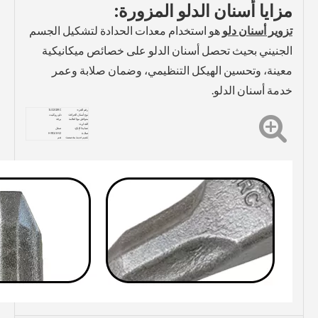
مزايا أسنان الدلو المزورة:
تزوير أسنان دلو
هو استخدام معدات الحدادة لتشكيل الجسم
الجنيني بحيث تحصل أسنان الدلو على خصائص ميكانيكية
معينة، وتحسين الهيكل التنظيمي، وضمان صلابة وعمر
خدمة أسنان الدلو.
رقم الجزء:
1U3202RC
نوع أسنان الجرافة:
دلو روكتيث
متوافق مع العلامة
يرقة
التجارية:
عملية الإنتاج:
صقل
صلابة:
HRC48-52
تقديم خدمة مخصصة:
نعم