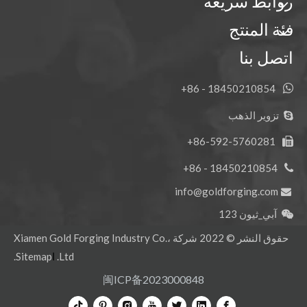
روابط سريعة
فئة المنتج
اتصل بنا
18450210854 - 86+

تزوير الذهب

86-592-5760281+

18450210854 - 86+

info@goldforging.com

آبي_ثيون 123

حقوق النشر ©
2022
شركة Xiamen Gold Forging Industry Co.،
Ltd.
ا
Sitemap
.
闽ICP备2023000848