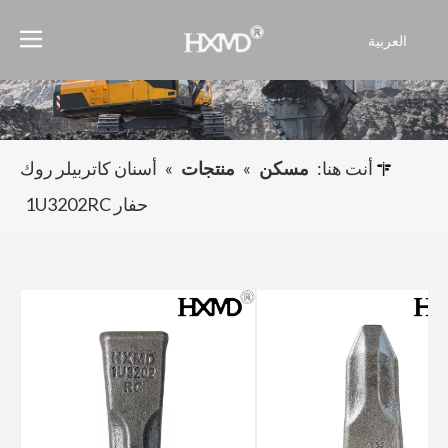
العربية
English
Français
Pусский
Español
أنت هنا:
مسكن
»
منتجات
»
أسنان كاتربيلر روك
Português
حفار 1U3202RC