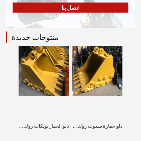
اتصل بنا
منتوجات جديدة
دلو حفارة سموث روك 72 بوصة PC120
دلو الحفار بوبكات روك 72 بوصة PC70