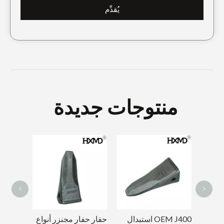
يُقدِّم
منتوجات جديدة
أسطوانة الجنزير D8N
دلاء الصخور ما بعد البيع
للحفارات
<
>
OEM J400 استبدال
حفار حف