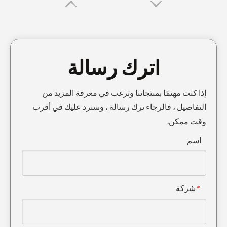
اترك رسالة
إذا كنت مهتمًا بمنتجاتنا وترغب في معرفة المزيد من
التفاصيل ، فالرجاء ترك رسالة ، وسنرد عليك في أقرب
وقت ممكن.
أسنان دوسان المتحركة باللون الرمادي والأسود محول أسنان الدلو DH220
كوماتسو حفارة الثقيلة طويلة العمر دلو الأسنان محول PC100
اسم
شركة
*