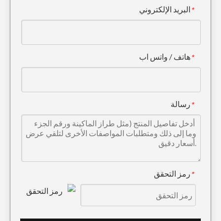
البريد الإلكتروني
*
التعدين السلس دلو حفارة 60 بوصة PC200
هاتف / واتس اب
*
رسالة
*
رمز التحقق
*