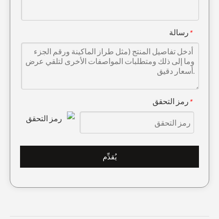
رسالة
*
رمز التحقق
*
5D9559 شفرة ممهدة منحنية مزدوجة كاتربيلر
شفرات ممهدة الطرق 5D9558 حواف القطع المنحنية
يُقدِّم