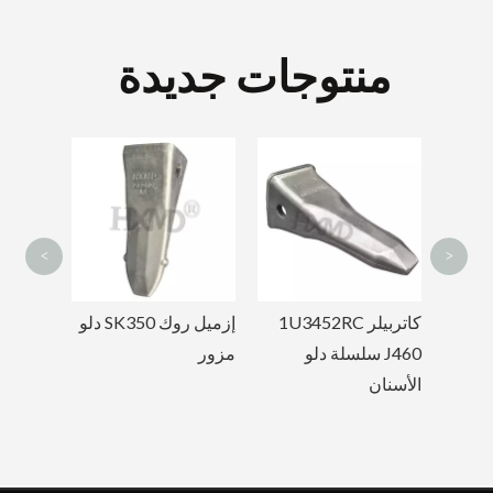
منتوجات جديدة
لحام على آذان دلو حفارة
لحام مزورة على حفارة دلو هوك 12T
PC200RC أسنان دلو
مزورة 205-70-
19570RCL
<
>
كاتربيلر 1U3452RC
J460 سلسلة دلو
مزور
الأسنان