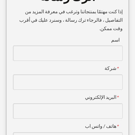
إذا كنت مهتمًا بمنتجاتنا وترغب في معرفة المزيد من
التفاصيل ، فالرجاء ترك رسالة ، وسنرد عليك في أقرب
وقت ممكن.
2713-1217RC أسنان دلو مزورة
DH500 حفارة دلو الأسنان دبوس
اسم
شركة
*
البريد الإلكتروني
*
كوماتسو D68 الجبهة العاطل مزورة
2713-1217RCL أسنان دلو مزورة
هاتف / واتس اب
*