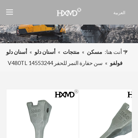
العربية
English
Français
Pусский
Español
أنت هنا:
مسكن
»
منتجات
»
أسنان دلو
»
أسنان دلو
Português
فولفو
»
سن حفارة النمر للحفر V480TL 14553244